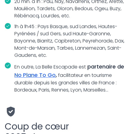
20 min. à 1h : Pau, Nay, Navarrenx, Orthez, Arette,
Mauléon, Tardets, Oloron, Bedous, Ogeu, Buzy,
Rébénacq, Lourdes, etc.
1h à 1h45 : Pays Basque, sud Landes, Hautes-
Pyrénées / sud Gers, sud Haute-Garonne,
Bayonne, Biarritz, Capbreton, Peyrehorade, Dax,
Mont-de-Marsan, Tarbes, Lannemezan, Saint-
Gaudens, etc.
partenaire de
En outre, La Belle Escapade est
No Plane To Go
,
facilitateur en tourisme
durable depuis les grandes villes de France :
Bordeaux, Paris, Rennes, Lyon, Marseilles...
Coup de cœur