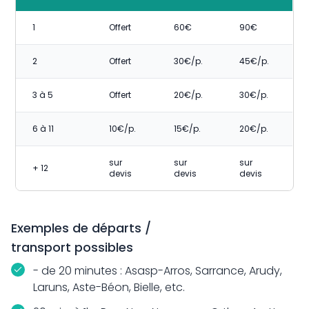
1
Offert
60€
90€
2
Offert
30€/p.
45€/p.
3 à 5
Offert
20€/p.
30€/p.
6 à 11
10€/p.
15€/p.
20€/p.
sur
sur
sur
+ 12
devis
devis
devis
Exemples de départs /
transport possibles
- de 20 minutes : Asasp-Arros, Sarrance, Arudy,
Laruns, Aste-Béon, Bielle, etc.