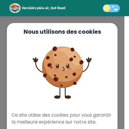
Vos loisirs plein air, Sud-Ouest
Nous utilisons des cookies
ASSEZ FACILE 64
SOMMET
PANORAMIQUE
EN OSSAU
Navette
minibus : voir
descriptif
Ce site utilise des cookies pour vous garantir
la meilleure expérience sur notre site.
Réserver