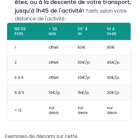
êtes, ou à la descente de votre transport,
jusqu'à 1h45 de l'activité!
Tarifs selon votre
distance de l'activité :
NB DE
< 20
20' À
1H À
PERS.
MIN
1H
1H45
1
Offert
60€
90€
2
Offert
30€/p.
45€/p.
3 à 5
Offert
20€/p.
30€/p.
6 à 11
10€/p.
15€/p.
20€/p.
sur
sur
sur
+ 12
devis
devis
devis
Exemples de départs sur cette