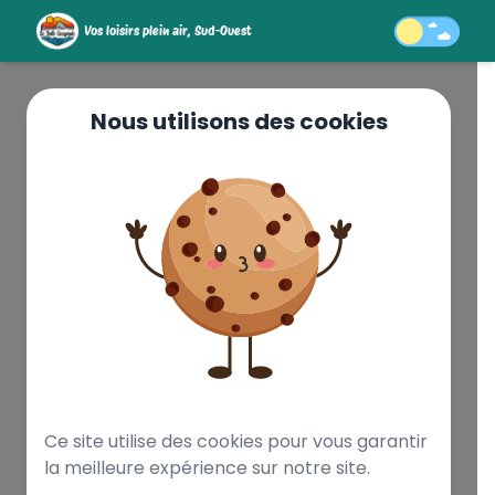
Vos loisirs plein air, Sud-Ouest
Nous utilisons des cookies
INTENSE 64
RANDO
BIVOUAC 1 NUIT
LAC DE POMBIE,
OSSAU Navette
minibus : voir
descriptif
Ce site utilise des cookies pour vous garantir
la meilleure expérience sur notre site.
Réserver