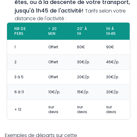
êtes, ou à la descente de votre transport,
jusqu'à 1h45 de l'activité!
Tarifs selon votre
distance de l'activité :
NB DE
< 20
20' À
1H À
PERS.
MIN
1H
1H45
1
Offert
60€
90€
2
Offert
30€/p.
45€/p.
3 à 5
Offert
20€/p.
30€/p.
6 à 11
10€/p.
15€/p.
20€/p.
sur
sur
sur
+ 12
devis
devis
devis
Exemples de départs sur cette