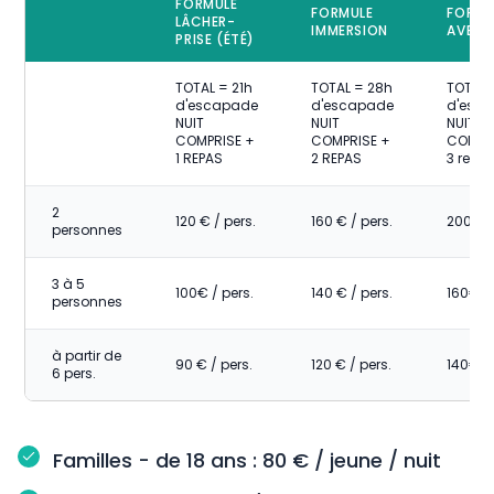
FORMULE
FORMULE
FORMU
LÂCHER-
IMMERSION
AVENT
PRISE (ÉTÉ)
TOTAL = 21h
TOTAL = 28h
TOTAL 
d'escapade
d'escapade
d'esc
NUIT
NUIT
NUIT
COMPRISE +
COMPRISE +
COMPR
1 REPAS
2 REPAS
3 repa
2
120 € / pers.
160 € / pers.
200€ /
personnes
3 à 5
100€ / pers.
140 € / pers.
160€ / 
personnes
à partir de
90 € / pers.
120 € / pers.
140€ / 
6 pers.
Familles - de 18 ans : 80 € / jeune / nuit