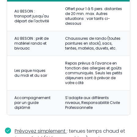
Offert pour 1 à 5 pers. distantes
AU BESOIN :
de 20 min. max. Autres
transport jusqu'au
situations : voir tarifs ci-
départ de l'activité
dessous
AU BESOIN : prêt de
Chaussures de rando (toutes
matériel rando et
pointures en stock), sacs,
bivouac
tentes, matelas, duvets, etc.
Repas prévus à l'avance en
fonction des allergies et goûts
Les pique niques
communiqués. Seuls les petits
du midi et du soir
déjeuners sont à prévoir de
votre côté
Accompagnement
S’adapte aux différents
par un guide
niveaux, Responsabilité Civile
diplômé
Professionnelle
Prévoyez simplement
: tenues temps chaud et